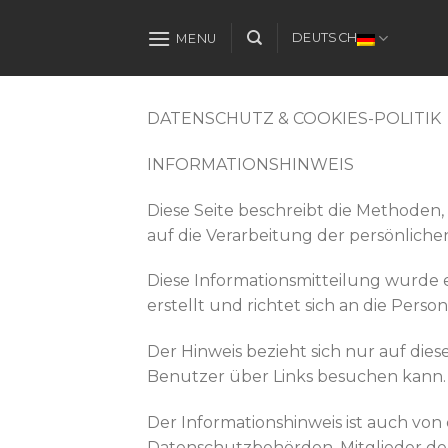
Skip
to
DEUTSCH
MENU
content
DATENSCHUTZ & COOKIES-POLITIK
INFORMATIONSHINWEIS
Diese Seite beschreibt die Methoden
auf die Verarbeitung der persönliche
Diese Informationsmitteilung wurde 
erstellt und richtet sich an die Perso
Der Hinweis bezieht sich nur auf dies
Benutzer über Links besuchen kann.
Der Informationshinweis ist auch von
Datenschutzbehörden, Mitglieder der G