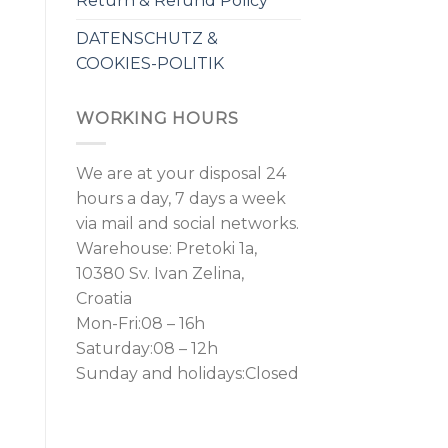
Return & Refund Policy
DATENSCHUTZ &
COOKIES-POLITIK
WORKING HOURS
We are at your disposal 24
hours a day, 7 days a week
via mail and social networks.
Warehouse: Pretoki 1a,
10380 Sv. Ivan Zelina,
Croatia
Mon-Fri:08 – 16h
Saturday:08 – 12h
Sunday and holidays:Closed