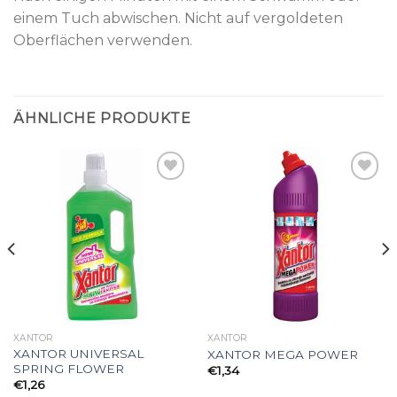
einem Tuch abwischen. Nicht auf vergoldeten
Oberflächen verwenden.
ÄHNLICHE PRODUKTE
Add to
Add to
wishlist
wishlist
XANTOR
XANTOR
XANTOR UNIVERSAL
XANTOR MEGA POWER
SPRING FLOWER
€
1,34
€
1,26