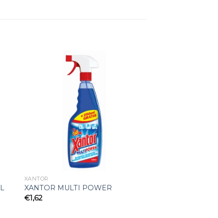
to
Add to
ist
wishlist
XANTOR
L
XANTOR MULTI POWER
€
1,62