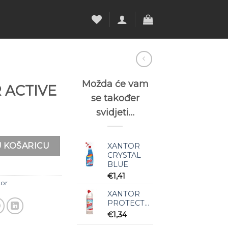
Možda će vam
 ACTIVE
se također
svidjeti…
ina
 KOŠARICU
XANTOR
CRYSTAL
BLUE
€
1,41
tor
XANTOR
PROTECTOR
€
1,34