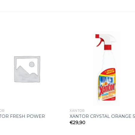
Add to
Add 
wishlist
wishl
OR
XANTOR
TOR FRESH POWER
XANTOR CRYSTAL ORANGE 5
€
29,90