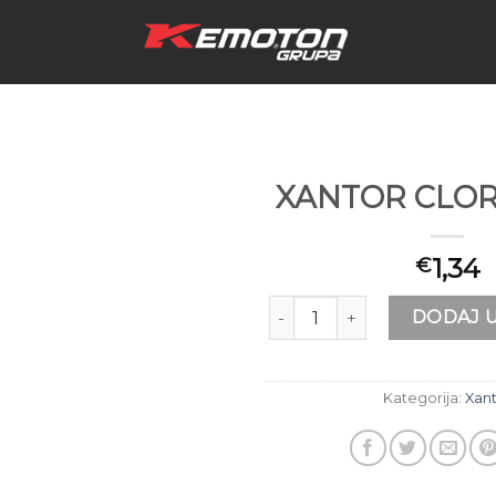
XANTOR CLOR
1,34
€
Add to
wishlist
XANTOR CLOR ACTIVE količ
DODAJ U
Kategorija:
Xan