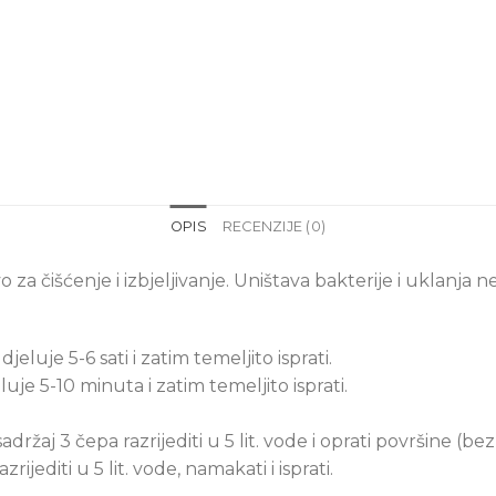
OPIS
RECENZIJE (0)
za čišćenje i izbjeljivanje. Uništava bakterije i uklanja 
jeluje 5-6 sati i zatim temeljito isprati.
luje 5-10 minuta i zatim temeljito isprati.
sadržaj 3 čepa razrijediti u 5 lit. vode i oprati površine (bez 
rijediti u 5 lit. vode, namakati i isprati.