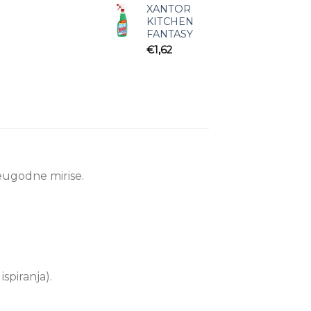
XANTOR
KITCHEN
FANTASY
€
1,62
neugodne mirise.
ispiranja).