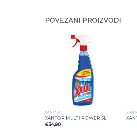
POVEZANI PROIZVODI
Add to
Add to
wishlist
wishlist
XANTOR
XANT
RSAL ORANGE
XANTOR MULTI POWER 5L
XAN
€
34,90