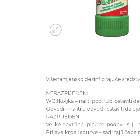
Višenamjensko dezinficirajuće sredstvo 
NERAZRIJEĐEN:
WC školjka – naliti pod rub, ostaviti da d
Odvodi – naliti u odvod i ostaviti da dje
RAZRIJEĐEN:
Velike površine (pločice, podovi i sl.) – 
Prljave krpe i spužve – sadržaj 1 čepa raz